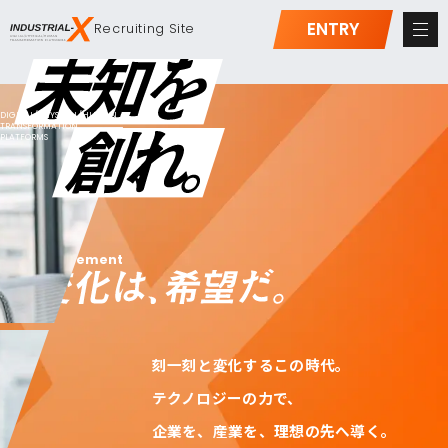
ENTRY
Recruiting
Site
DIGITAL/PHYSICAL/HUMAN
TRANSFORMATION
PLATFORMS
Statement
刻一刻と変化するこの時代。
テクノロジーの力で、
企業を、産業を、理想の先へ導く。