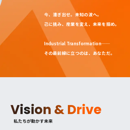
今、漕ぎ出せ。未知の波へ。
己に挑み、産業を変え、未来を掴め。
Industrial Transformation──
その最前線に立つのは、あなただ。
Vision & Drive
私たちが動かす未来