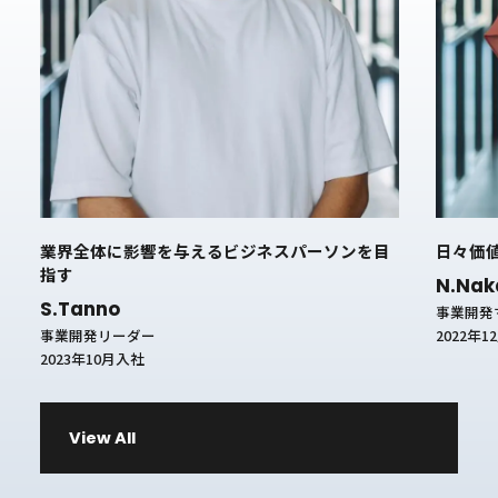
業界全体に影響を与えるビジネスパーソンを目
日々価
指す
N.Na
S.Tanno
事業開発
2022年
事業開発リーダー
2023年10月入社
View All