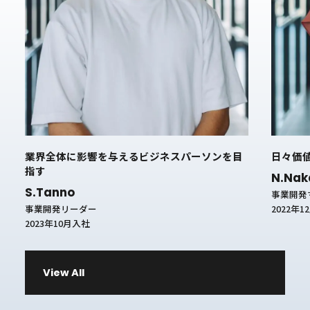
業界全体に影響を与えるビジネスパーソンを目
日々価
指す
N.Na
S.Tanno
事業開発
2022年
事業開発リーダー
2023年10月入社
View All