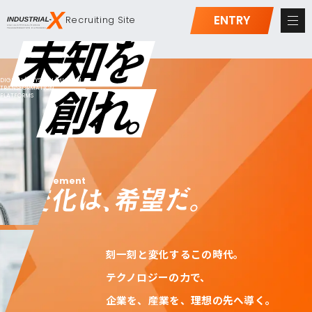
ENTRY
Recruiting
Site
DIGITAL/PHYSICAL/HUMAN
TRANSFORMATION
PLATFORMS
Statement
刻一刻と変化するこの時代。
テクノロジーの力で、
企業を、産業を、理想の先へ導く。