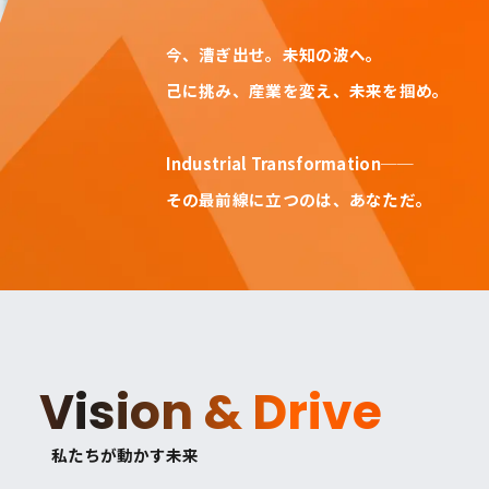
今、漕ぎ出せ。未知の波へ。
己に挑み、産業を変え、未来を掴め。
Industrial Transformation──
その最前線に立つのは、あなただ。
Vision & Drive
私たちが動かす未来